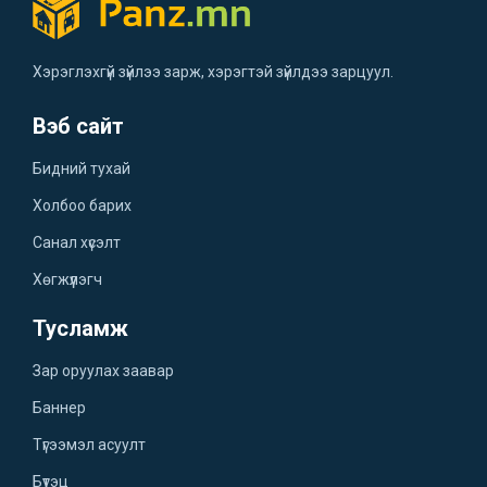
Хэрэглэхгүй зүйлээ зарж, хэрэгтэй зүйлдээ зарцуул.
Вэб сайт
Бидний тухай
Холбоо барих
Санал хүсэлт
Хөгжүүлэгч
Тусламж
Зар оруулах заавар
Баннер
Түгээмэл асуулт
Бүтэц