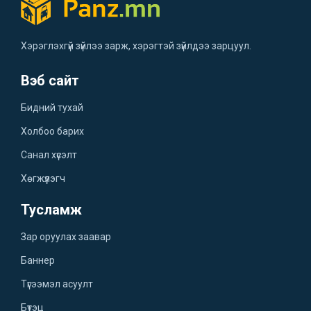
Хэрэглэхгүй зүйлээ зарж, хэрэгтэй зүйлдээ зарцуул.
Вэб сайт
Бидний тухай
Холбоо барих
Санал хүсэлт
Хөгжүүлэгч
Тусламж
Зар оруулах заавар
Баннер
Түгээмэл асуулт
Бүтэц