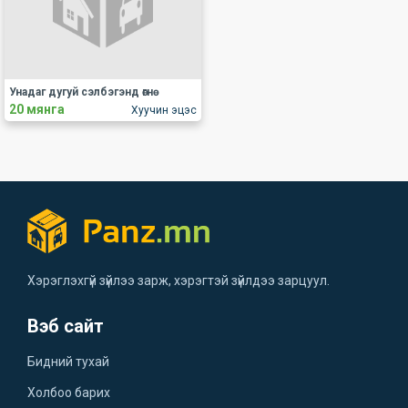
Унадаг дугуй сэлбэгэнд өгнө
20 мянга
Хуучин эцэс
Хэрэглэхгүй зүйлээ зарж, хэрэгтэй зүйлдээ зарцуул.
Вэб сайт
Бидний тухай
Холбоо барих