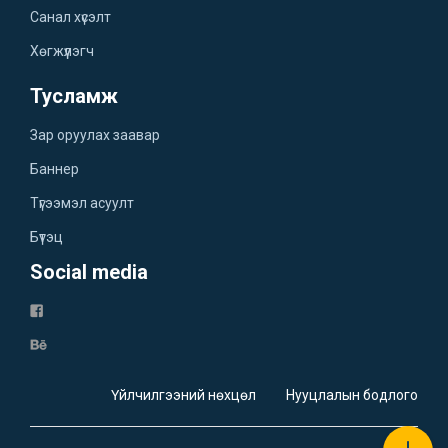
Санал хүсэлт
Хөгжүүлэгч
Тусламж
Зар оруулах заавар
Баннер
Түгээмэл асуулт
Бүтэц
Social media
Үйлчилгээний нөхцөл
Нууцлалын бодлого