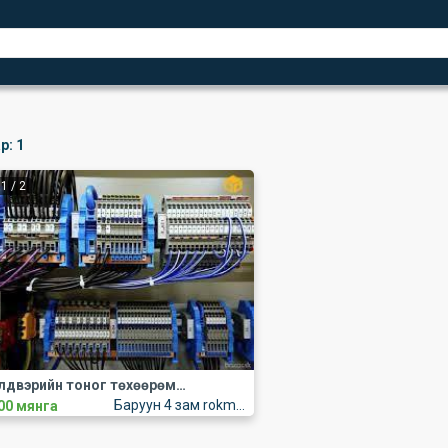
р:
1
1
/
2
Үйлдвэрийн тоног төхөөрөмжийн цахилгааны сургалт
Баруун 4 зам rokmon building 306 тоот
00 мянга