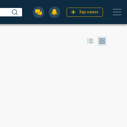
Зар нэмэх