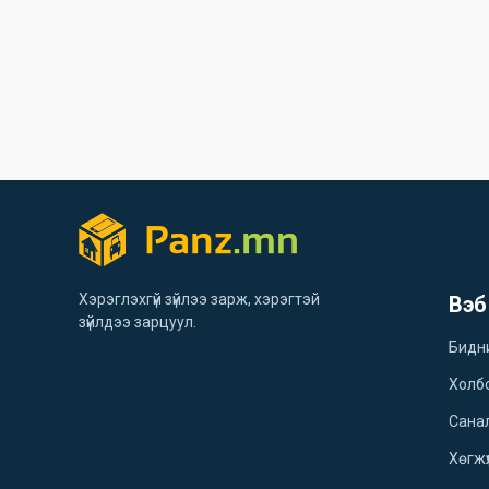
Хэрэглэхгүй зүйлээ зарж, хэрэгтэй
Вэб
зүйлдээ зарцуул.
Бидн
Холб
Санал
Хөгжү