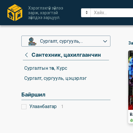
Хэрэглэхгүй зүйлээ
зарж, хэрэгтэй
зүйлдээ зарцуул.
Сургалт, сургууль,
За
цэцэрлэг
Сантехник, цахилгаанчин
Сургалтын төв, Курс
Сургалт, сургууль, цэцэрлэг
Байршил
Улаанбаатар
1
4