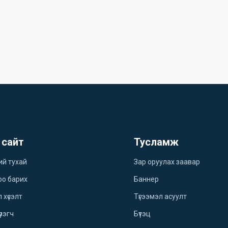
 сайт
Тусламж
ий тухай
Зар оруулах заавар
оо барих
Баннер
 хүсэлт
Түгээмэл асуулт
үлэгч
Бүтэц