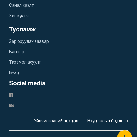
Санал хүсэлт
Хөгжүүлэгч
Тусламж
Зар оруулах заавар
Баннер
Түгээмэл асуулт
Бүтэц
Social media
Үйлчилгээний нөхцөл
Нууцлалын бодлого