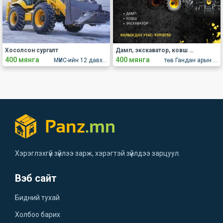
Хосолсон сургалт
Дамп, экскаватор, ковш оператор бэлтгэх сургалт
400 мянга
400 мянга
МҮИС-ийн 12 давхар 1201 тоот
төв Гандан арын МҮИС 12-1201 тоот
Хэрэглэхгүй зүйлээ зарж, хэрэгтэй зүйлдээ зарцуул.
Вэб сайт
Бидний тухай
Холбоо барих