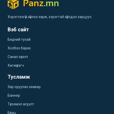
Хэрэглэхгүй зүйлээ зарж, хэрэгтэй зүйлдээ зарцуул.
Вэб сайт
Бидний тухай
Холбоо барих
Санал хүсэлт
Хөгжүүлэгч
Тусламж
Зар оруулах заавар
Баннер
Түгээмэл асуулт
Бүтэц