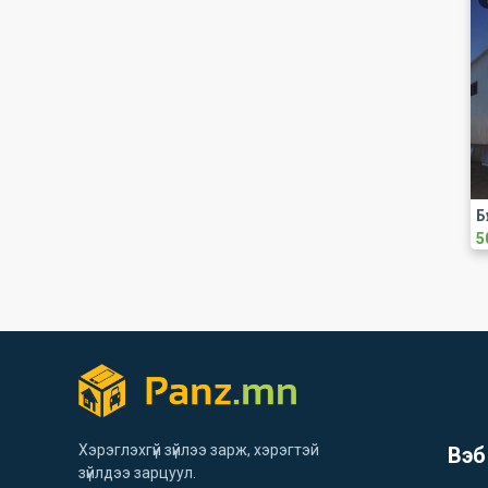
Б
5
Хэрэглэхгүй зүйлээ зарж, хэрэгтэй
Вэб
зүйлдээ зарцуул.