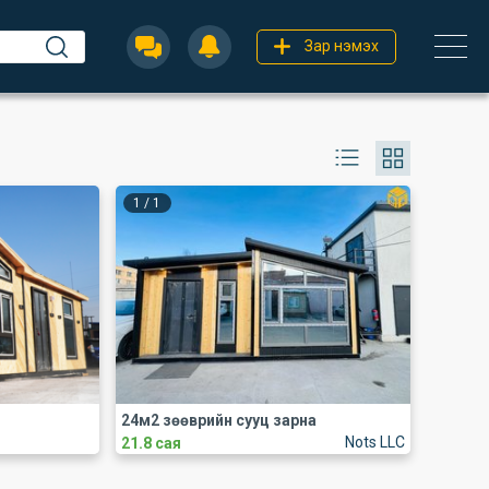
Зар нэмэх
1
/
1
24м2 зөөврийн сууц зарна
Nots LLC
21.8 сая