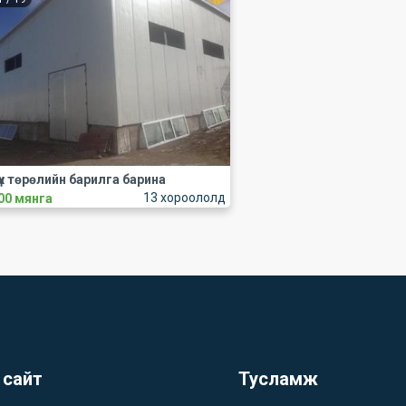
үх төрөлийн барилга барина
13 хороололд
00 мянга
 сайт
Тусламж