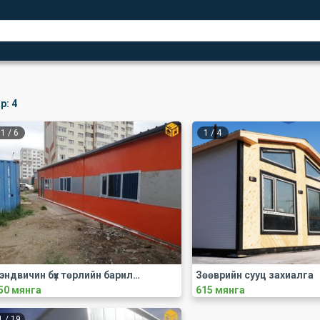
р:
4
1
/
6
1
/
4
Сэндвичин бүх төрлийн барилга чанартай хямд таны хүссэн хэмжээ загвараар гүйцэтгэн
Зөөврийн сууц захиалга
50 мянга
615 мянга
1
/
19