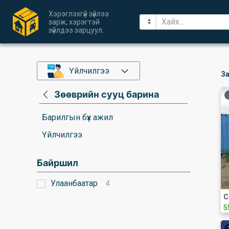
Хэрэглэхгүй зүйлээ
зарж, хэрэгтэй
зүйлдээ зарцуул.
Үйлчилгээ
За
Зөөврийн сууц барина
Барилгын бүх ажил
Үйлчилгээ
Байршил
Улаанбаатар
4
5