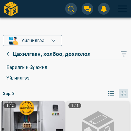
Үйлчилгээ
Цахилгаан, холбоо, дохиолол
Барилгын бүх ажил
Үйлчилгээ
Зар:
3
1
/
2
1
/
1