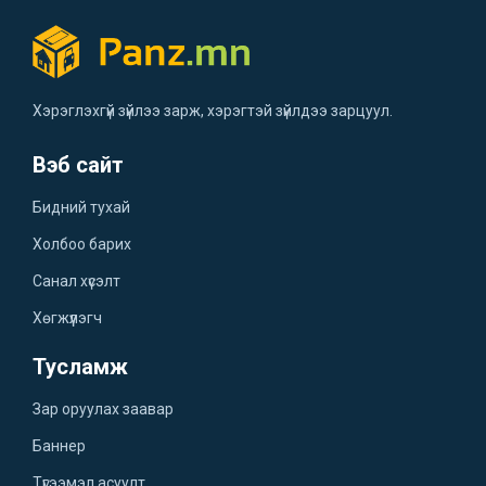
Хэрэглэхгүй зүйлээ зарж, хэрэгтэй зүйлдээ зарцуул.
Вэб сайт
Бидний тухай
Холбоо барих
Санал хүсэлт
Хөгжүүлэгч
Тусламж
Зар оруулах заавар
Баннер
Түгээмэл асуулт