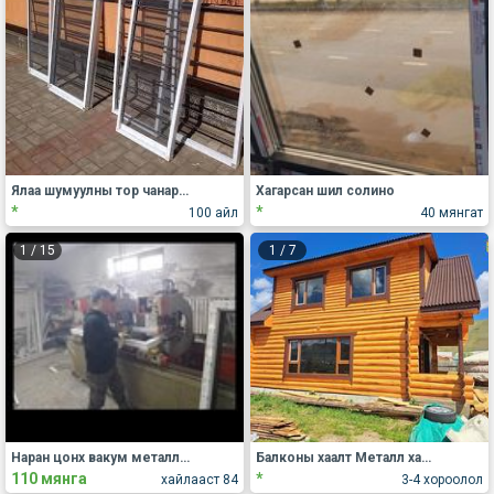
Ялаа шумуулны тор чанартай хийнэ
Хагарсан шил солино
*
*
100 айл
40 мянгат
1
/
15
1
/
7
Наран цонх вакум металл хийц
Балконы хаалт Металл хаалга хана Вакум цонх захиалгаар хийнэ.90238787 80091978
110 мянга
*
хайлааст 84
3-4 хороолол