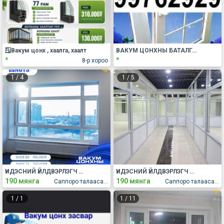
🪟Вакум цонх , хаалга, хаалт
ВАКУМ ЦОНХНЫ БАТАЛГААТ ЗАСВАР ҮЙЛЧИЛГЭЭ
*
*
8-р хороо
1
/
4
1
/
5
ҮНДЭСНИЙ ҮЙЛДВЭРЛЭГЧ НОЦ ХХК
ҮНДЭСНИЙ ҮЙЛДВЭРЛЭГЧ НОЦ ХХК
190 мянга
190 мянга
Саппоро талаасаа гурвалжингийн гүүр даваад эхний гэрлэн дохиогоор зүүн эргээд 100м яваад "НОЦ ХХК" байр
Саппоро талаасаа гурвалжингийн гүүр даваад эхний гэрлэн дохиогоор зүүн эргээд 100м яваад "НОЦ ХХК" байр
1
/
1
1
/
11