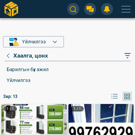
Үйлчилгээ
Хаалга, цонх
Барилгын бүх ажил
Үйлчилгээ
Зар:
13
1
/
1
1
/
1