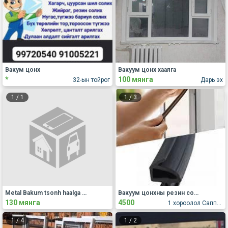
Вакум цонх
Вакуум цонх хаалга
*
100 мянга
32-ын тойрог
Дарь эх
1
/
1
1
/
3
Metal Bakum tsonh haalga hana hiine
Вакуум цонхны резин солино
130 мянга
4500
1 хороолол Саппоро
1
/
4
1
/
2