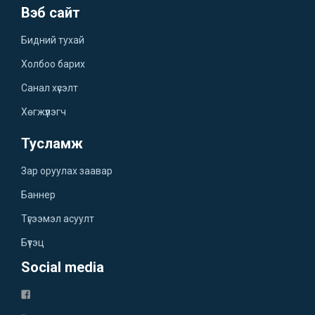
Вэб сайт
Бидний тухай
Холбоо барих
Санал хүсэлт
Хөгжүүлэгч
Тусламж
Зар оруулах заавар
Баннер
Түгээмэл асуулт
Бүтэц
Social media