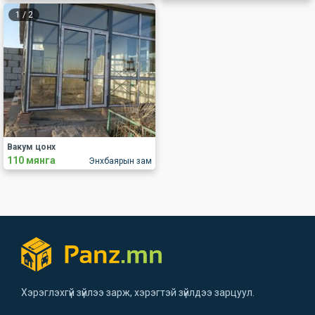
1
/
2
Вакум цонх
110 мянга
Энхбаярын зам
Хэрэглэхгүй зүйлээ зарж, хэрэгтэй зүйлдээ зарцуул.