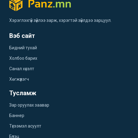
Хэрэглэхгүй зүйлээ зарж, хэрэгтэй зүйлдээ зарцуул.
Вэб сайт
Бидний тухай
Холбоо барих
Санал хүсэлт
Хөгжүүлэгч
Тусламж
Зар оруулах заавар
Баннер
Түгээмэл асуулт
Бүтэц