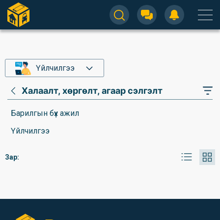
Үйлчилгээ
Халаалт, хөргөлт, агаар сэлгэлт
Барилгын бүх ажил
Үйлчилгээ
Зар: