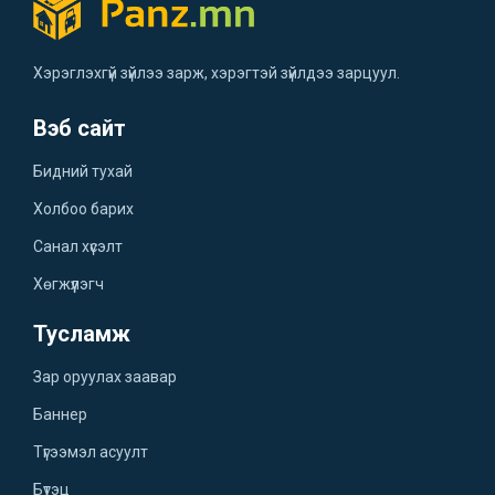
Хэрэглэхгүй зүйлээ зарж, хэрэгтэй зүйлдээ зарцуул.
Вэб сайт
Бидний тухай
Холбоо барих
Санал хүсэлт
Хөгжүүлэгч
Тусламж
Зар оруулах заавар
Баннер
Түгээмэл асуулт
Бүтэц