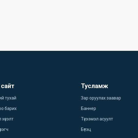
 сайт
Тусламж
ий тухай
Зар оруулах заавар
оо барих
Баннер
 хүсэлт
Түгээмэл асуулт
үлэгч
Бүтэц