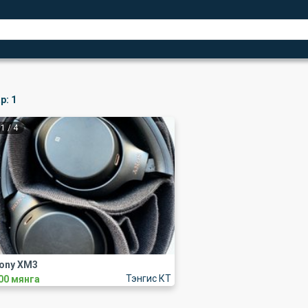
р:
1
1
/
4
ony XM3
Тэнгис КТ
00 мянга