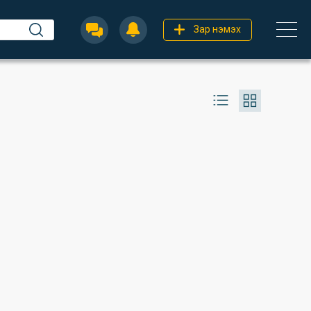
Зар нэмэх