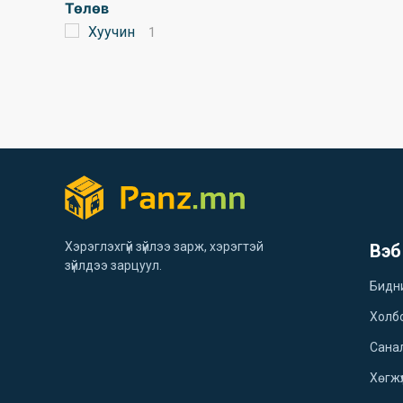
Төлөв
Хуучин
1
Хэрэглэхгүй зүйлээ зарж, хэрэгтэй
Вэб
зүйлдээ зарцуул.
Бидн
Холб
Санал
Хөгжү