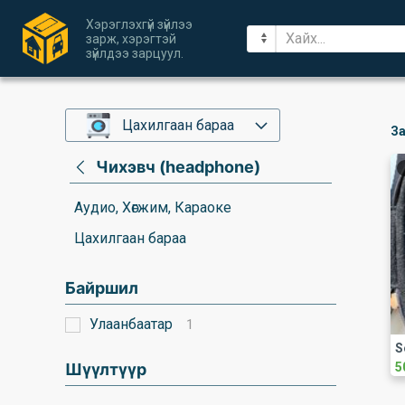
Хэрэглэхгүй зүйлээ
зарж, хэрэгтэй
зүйлдээ зарцуул.
Цахилгаан бараа
За
Чихэвч (headphone)
Аудио, Хөгжим, Караоке
Цахилгаан бараа
Байршил
Улаанбаатар
1
S
Шүүлтүүр
5