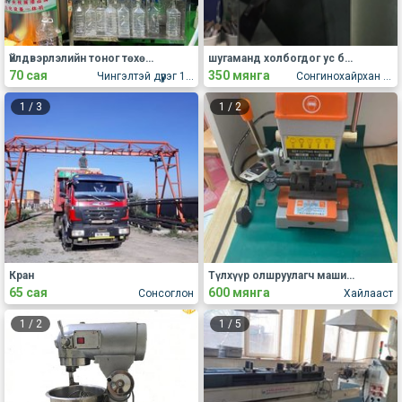
Үйлдвэрлэлийн тоног төхөөрөмж зарна.
шугаманд холбогдог ус буцалгагч зарна
70 сая
350 мянга
Чингэлтэй дүүрэг 10р хороо
Сонгинохайрхан дүүрэг
1
/
3
1
/
2
Кран
Түлхүүр олшруулагч машин хамтад нь 600к
65 сая
600 мянга
Сонсоглон
Хайлааст
1
/
2
1
/
5