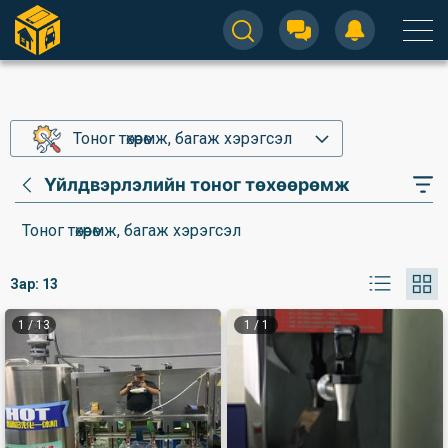
Тоног төхөөрөмж, багаж хэрэгсэл
Үйлдвэрлэлийн тоног төхөөрөмж
Тоног төхөөрөмж, багаж хэрэгсэл
Зар:
13
1
/
13
1
/
1