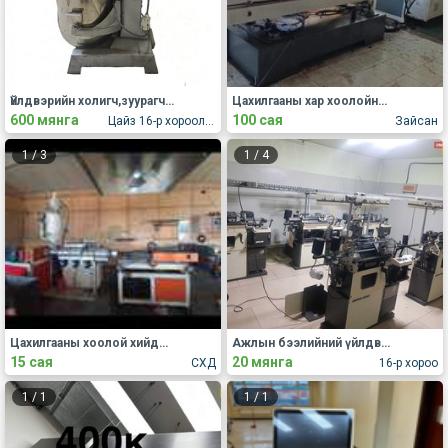
Үйлдвэрийн холигч,зуурагч,миксер зарна.
Цахилгааны хар хоолойны 16,22мм хоолой гардаг төхөөрөмж
600 мянга
100 сая
Цайз 16-р хороолол
Зайсан
1
/
3
1
/
4
Цахилгааны хоолой хийдэг төхөөрөмж зарна
Ажлын бээлийний үйлдвэр зарна
15 сая
20 мянга
СХД
16-р хороо
1
/
1
1
/
1