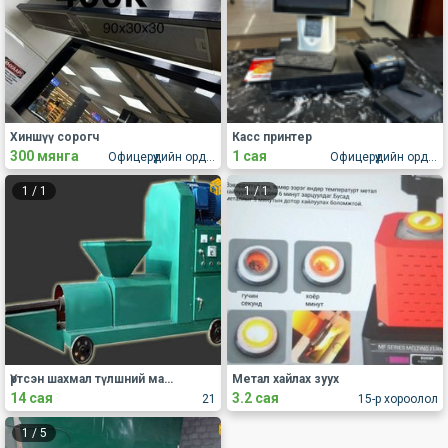
Хиншүү сорогч
Касс принтер
300 мянга
1 сая
Офицерүүдийн ордон
Офицерүүдийн ордон
1
/
1
1
/
1
Үртсэн шахмал түлшний машин
Метал хайлах зуух
14 сая
3.2 сая
21
15-р хороолол
1
/
5