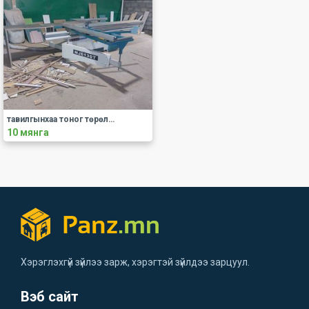
тавилгынхаа тоног төрөлжсөн зарна
10 мянга
Хэрэглэхгүй зүйлээ зарж, хэрэгтэй зүйлдээ зарцуул.
Вэб сайт