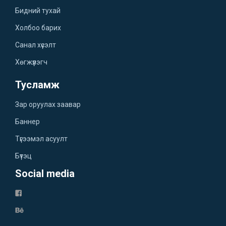
Бидний тухай
Холбоо барих
Санал хүсэлт
Хөгжүүлэгч
Тусламж
Зар оруулах заавар
Баннер
Түгээмэл асуулт
Бүтэц
Social media