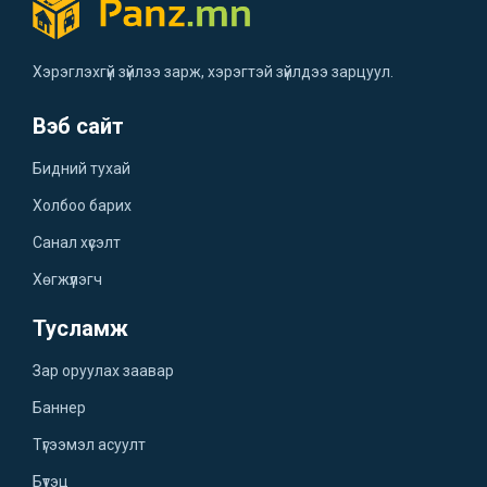
Хэрэглэхгүй зүйлээ зарж, хэрэгтэй зүйлдээ зарцуул.
Вэб сайт
Бидний тухай
Холбоо барих
Санал хүсэлт
Хөгжүүлэгч
Тусламж
Зар оруулах заавар
Баннер
Түгээмэл асуулт
Бүтэц