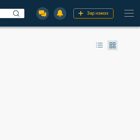
Зар нэмэх