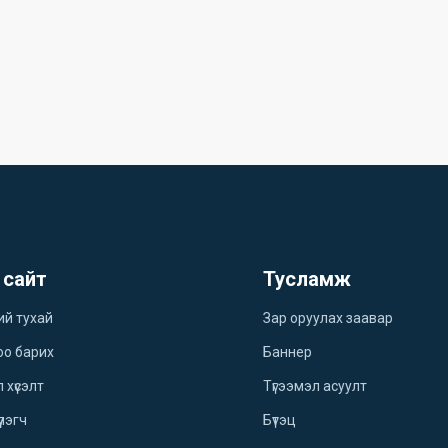
 сайт
Тусламж
ий тухай
Зар оруулах заавар
оо барих
Баннер
 хүсэлт
Түгээмэл асуулт
үлэгч
Бүтэц