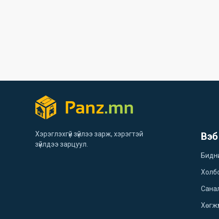
Хэрэглэхгүй зүйлээ зарж, хэрэгтэй
Вэб
зүйлдээ зарцуул.
Бидн
Холб
Санал
Хөгжү