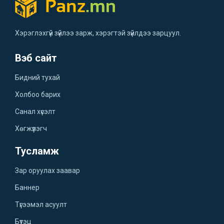
Хэрэглэхгүй зүйлээ зарж, хэрэгтэй зүйлдээ зарцуул.
Вэб сайт
Бидний тухай
Холбоо барих
Санал хүсэлт
Хөгжүүлэгч
Тусламж
Зар оруулах заавар
Баннер
Түгээмэл асуулт
Бүтэц