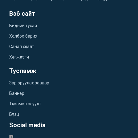
Вэб сайт
Бидний тухай
Холбоо барих
Санал хүсэлт
Хөгжүүлэгч
Тусламж
Зар оруулах заавар
Баннер
Түгээмэл асуулт
Бүтэц
Social media