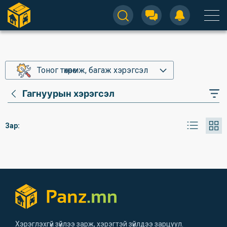
Тоног төхөөрөмж, багаж хэрэгсэл
Гагнуурын хэрэгсэл
Зар:
Хэрэглэхгүй зүйлээ зарж, хэрэгтэй зүйлдээ зарцуул.