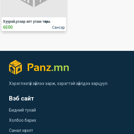
Хуурай,усаар алт угаах төхөөрөмж
6500
Сансар
Хэрэглэхгүй зүйлээ зарж, хэрэгтэй зүйлдээ зарцуул.
Вэб сайт
Бидний тухай
Холбоо барих
Санал хүсэлт