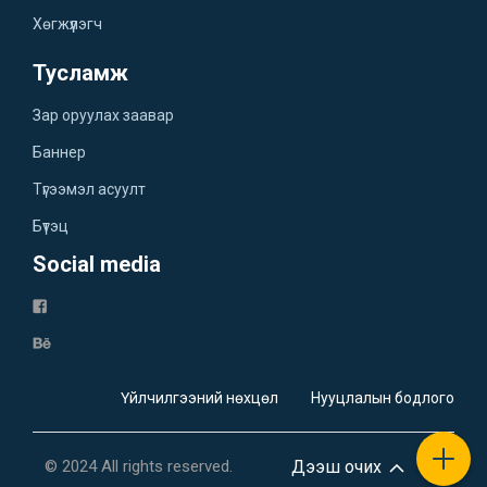
Хөгжүүлэгч
Тусламж
Зар оруулах заавар
Баннер
Түгээмэл асуулт
Бүтэц
Social media
Үйлчилгээний нөхцөл
Нууцлалын бодлого
© 2024 All rights reserved.
Дээш очих