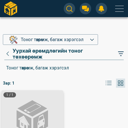
Тоног төхөөрөмж, багаж хэрэгсэл
Уурхай өрөмдлөгийн тоног
төхөөрөмж
Тоног төхөөрөмж, багаж хэрэгсэл
Зар:
1
1
/
1