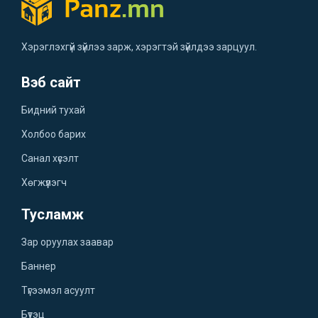
Хэрэглэхгүй зүйлээ зарж, хэрэгтэй зүйлдээ зарцуул.
Вэб сайт
Бидний тухай
Холбоо барих
Санал хүсэлт
Хөгжүүлэгч
Тусламж
Зар оруулах заавар
Баннер
Түгээмэл асуулт
Бүтэц