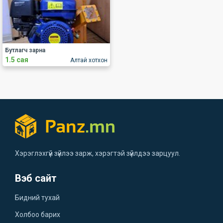
Бутлагч зарна
1.5 сая
Алтай хотхон
Хэрэглэхгүй зүйлээ зарж, хэрэгтэй зүйлдээ зарцуул.
Вэб сайт
Бидний тухай
Холбоо барих