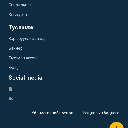
Санал хүсэлт
Хөгжүүлэгч
Тусламж
Зар оруулах заавар
Баннер
Түгээмэл асуулт
Бүтэц
Social media
Үйлчилгээний нөхцөл
Нууцлалын бодлого