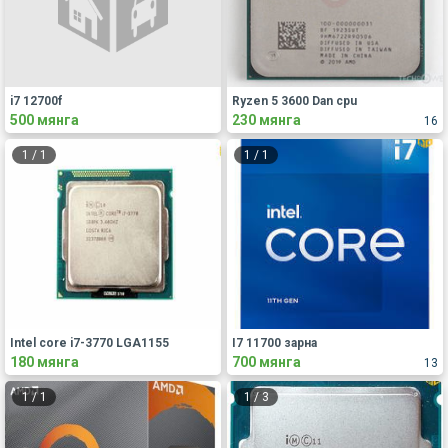
i7 12700f
Ryzen 5 3600 Dan cpu
500 мянга
230 мянга
16
1
/
1
1
/
1
Intel core i7-3770 LGA1155
I7 11700 зарна
180 мянга
700 мянга
13
1
/
1
1
/
3