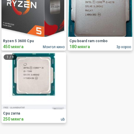
Ryzen 5 3600 Cpu
Cpu board ram combo
450 мянга
180 мянга
Монгол кино
3р хороо
1
/
1
Cpu zarna
250 мянга
ub