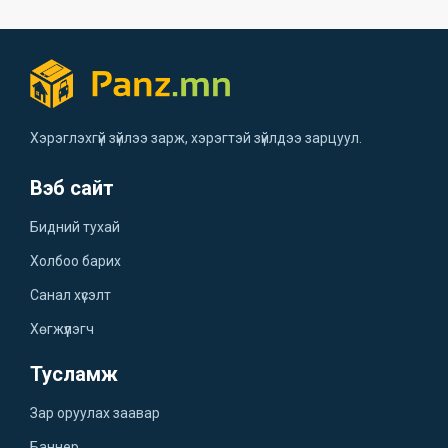
Хэрэглэхгүй зүйлээ зарж, хэрэгтэй зүйлдээ зарцуул.
Вэб сайт
Бидний тухай
Холбоо барих
Санал хүсэлт
Хөгжүүлэгч
Тусламж
Зар оруулах заавар
Баннер