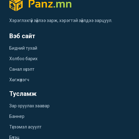
Хэрэглэхгүй зүйлээ зарж, хэрэгтэй зүйлдээ зарцуул.
Вэб сайт
Бидний тухай
Холбоо барих
Санал хүсэлт
Хөгжүүлэгч
Тусламж
Зар оруулах заавар
Баннер
Түгээмэл асуулт
Бүтэц