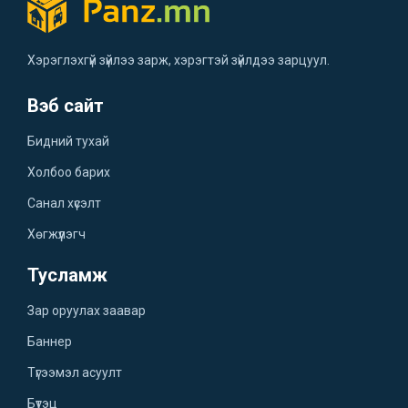
Хэрэглэхгүй зүйлээ зарж, хэрэгтэй зүйлдээ зарцуул.
Вэб сайт
Бидний тухай
Холбоо барих
Санал хүсэлт
Хөгжүүлэгч
Тусламж
Зар оруулах заавар
Баннер
Түгээмэл асуулт
Бүтэц