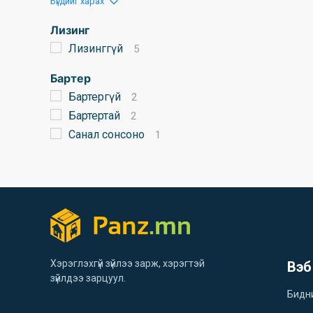
Бүгдийг харах
Лизинг
Лизинггүй
5
Бартер
Бартергүй
2
Бартертай
2
Санал сонсоно
1
Хэрэглэхгүй зүйлээ зарж, хэрэгтэй
Вэб
зүйлдээ зарцуул.
Бидн