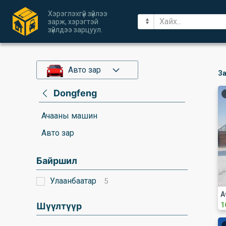
Хэрэглэхгүй зүйлээ
зарж, хэрэгтэй
зүйлдээ зарцуул.
Авто зар
За
Dongfeng
Ачааны машин
Авто зар
Байршил
Улаанбаатар
5
Шүүлтүүр
1