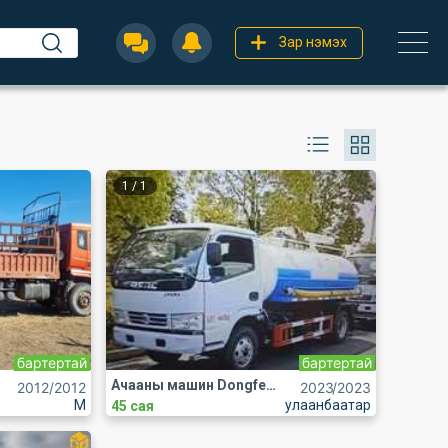
Зар нэмэх
1
/
1
бартертай
бартертай
Ачааны машин Dongfeng
2012
/2012
2023
/2023
M
улаанбаатар
45 сая