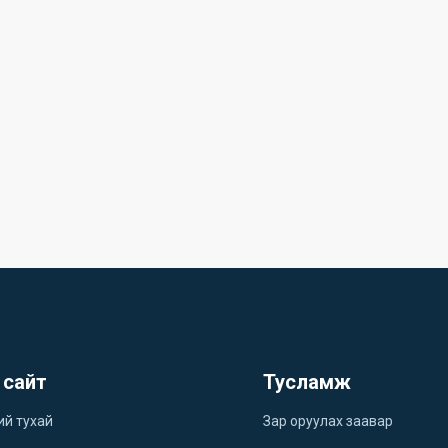
 сайт
Тусламж
ий тухай
Зар оруулах заавар