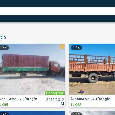
р:
5
1
/
4
1
/
4
бартертай
Ачааны машин Dongfeng
Ачааны машин Dongfeng
2012
/2012
M
6 сая
16 сая
1
/
2
1
/
2