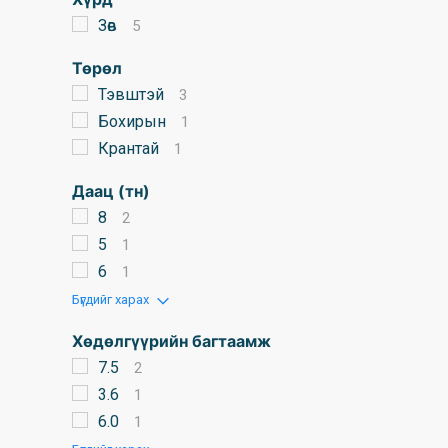
Зөв
5
Төрөл
Тэвштэй
3
Бохирын
1
Крантай
1
Даац (тн)
8
2
5
1
6
1
Бүгдийг харах
Хөдөлгүүрийн багтаамж
7.5
2
3.6
1
6.0
1