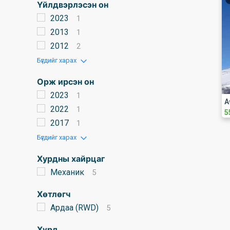
Үйлдвэрлэсэн он
2023
1
2013
1
2012
2
Бүгдийг харах
Орж ирсэн он
2023
1
2022
1
5
2017
1
Бүгдийг харах
Хурдны хайрцаг
Механик
5
Хөтлөгч
Ардаа (RWD)
5
Хүрд