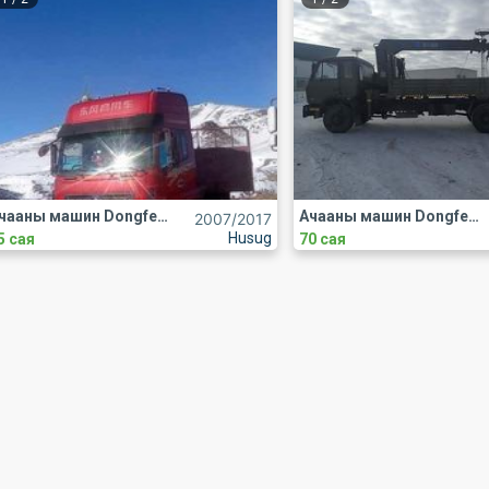
Ачааны машин Dongfeng
Ачааны машин Dongfeng
2007
/2017
Husug
5 сая
70 сая