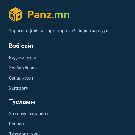
Хэрэглэхгүй зүйлээ зарж, хэрэгтэй зүйлдээ зарцуул.
Вэб сайт
Бидний тухай
Холбоо барих
Санал хүсэлт
Хөгжүүлэгч
Тусламж
Зар оруулах заавар
Баннер
Түгээмэл асуулт