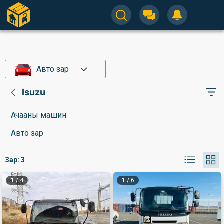
Авто зар
Isuzu
Ачааны машин
Авто зар
Зар:
3
1
/
4
1
/
6