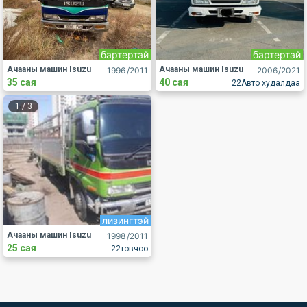
бартертай
бартертай
Ачааны машин Isuzu
Ачааны машин Isuzu
1996
/2011
2006
/2021
35 сая
40 сая
22Авто худалдаа
1
/
3
лизингтэй
Ачааны машин Isuzu
1998
/2011
25 сая
22товчоо