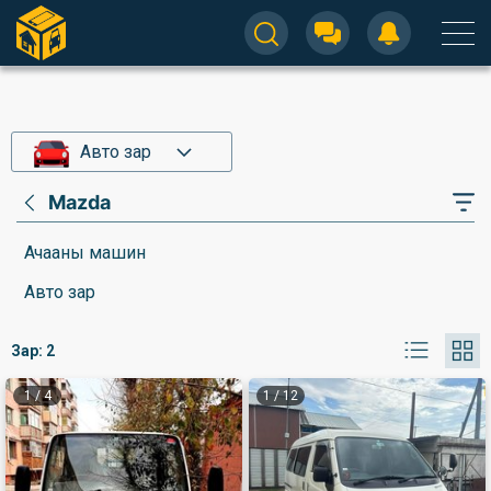
Авто зар
Mazda
Ачааны машин
Авто зар
Зар:
2
1
/
4
1
/
12