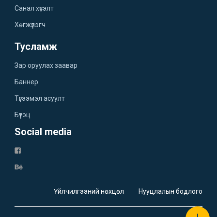
Санал хүсэлт
Хөгжүүлэгч
Тусламж
Зар оруулах заавар
Баннер
Түгээмэл асуулт
Бүтэц
Social media
Үйлчилгээний нөхцөл
Нууцлалын бодлого