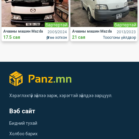
бартертай
бартертай
Ачааны машин Mazda
Ачааны машин Mazda
2005
/2024
2013
/2023
17.5 сая
21 сая
Өргөө хотхон
Тоосгоны үйлдвэр
Хэрэглэхгүй зүйлээ зарж, хэрэгтэй зүйлдээ зарцуул.
Вэб сайт
Бидний тухай
Холбоо барих