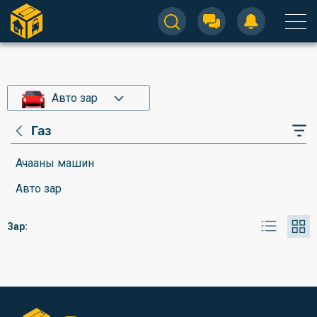
Авто зар
Газ
Ачааны машин
Авто зар
Зар: