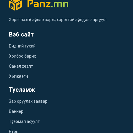
Хэрэглэхгүй зүйлээ зарж, хэрэгтэй зүйлдээ зарцуул.
Вэб сайт
Бидний тухай
Холбоо барих
Санал хүсэлт
Хөгжүүлэгч
Тусламж
Зар оруулах заавар
Баннер
Түгээмэл асуулт
Бүтэц