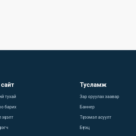
 сайт
Тусламж
ий тухай
Зар оруулах заавар
оо барих
Баннер
 хүсэлт
Түгээмэл асуулт
үлэгч
Бүтэц