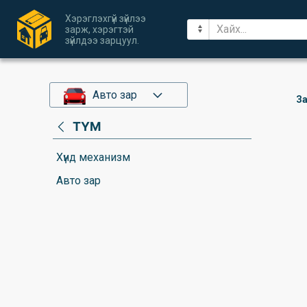
Хэрэглэхгүй зүйлээ
зарж, хэрэгтэй
зүйлдээ зарцуул.
Авто зар
За
TYM
Хүнд механизм
Авто зар