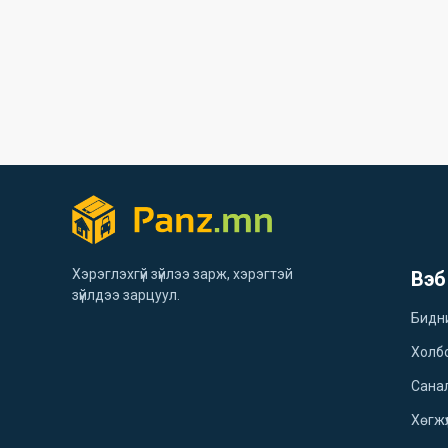
Хэрэглэхгүй зүйлээ зарж, хэрэгтэй
Вэб
зүйлдээ зарцуул.
Бидн
Холб
Санал
Хөгжү