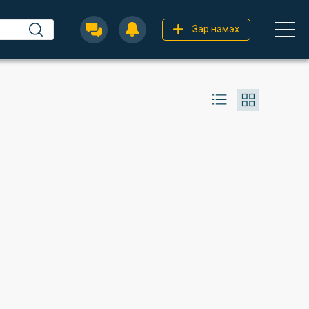
Зар нэмэх