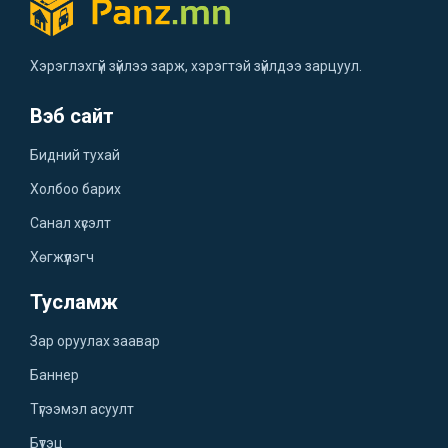
Хэрэглэхгүй зүйлээ зарж, хэрэгтэй зүйлдээ зарцуул.
Вэб сайт
Бидний тухай
Холбоо барих
Санал хүсэлт
Хөгжүүлэгч
Тусламж
Зар оруулах заавар
Баннер
Түгээмэл асуулт
Бүтэц