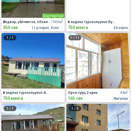
бартертай
2
Үйлдвэр, үйлчилгээ, обьект Үйлдвэрлэл
1900м
Үл хөдлөх түрээслүүлнэ Бусад
350 сая
750 мянга
11-р хороо, Хонхорт
24 хороо
1
/
1
1
/
11
2
Үл хөдлөх түрээслүүлнэ АОС, хаус, зуслан
Орон сууц 2 өрөө
44м
750 мянга
165 сая
Амгалан
1
/
1
1
/
5