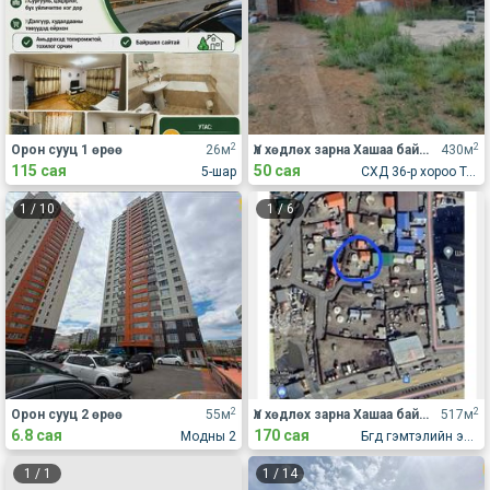
2
2
Орон сууц 1 өрөө
26м
Үл хөдлөх зарна Хашаа байшин
430м
115 сая
50 сая
5-шар
СХД 36-р хороо Толгойт алтан овоо
1
/
10
1
/
6
2
2
Орон сууц 2 өрөө
55м
Үл хөдлөх зарна Хашаа байшин
517м
6.8 сая
170 сая
Модны 2
Бгд гэмтэлийн эмнлэгийн ард
1
/
1
1
/
14