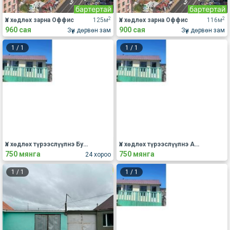
бартертай
бартертай
2
2
Үл хөдлөх зарна Оффис
125м
Үл хөдлөх зарна Оффис
116м
960 сая
900 сая
Зүүн дөрвөн зам
Зүүн дөрвөн зам
1
/
1
1
/
1
Үл хөдлөх түрээслүүлнэ Бусад
Үл хөдлөх түрээслүүлнэ АОС, хаус, зуслан
750 мянга
750 мянга
24 хороо
1
/
1
1
/
1