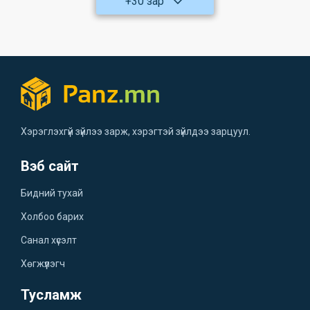
+30 зар
Хэрэглэхгүй зүйлээ зарж, хэрэгтэй зүйлдээ зарцуул.
Вэб сайт
Бидний тухай
Холбоо барих
Санал хүсэлт
Хөгжүүлэгч
Тусламж