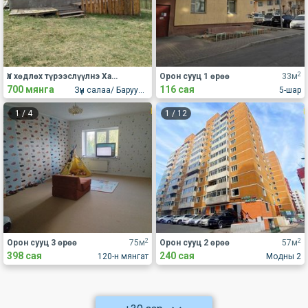
2
Үл хөдлөх түрээслүүлнэ Хашаа байшин, гэр
Орон сууц 1 өрөө
33м
700 мянга
116 сая
Зүүн салаа/ Баруун салаа
5-шар
1
/
4
1
/
12
2
2
Орон сууц 3 өрөө
75м
Орон сууц 2 өрөө
57м
398 сая
240 сая
120-н мянгат
Модны 2