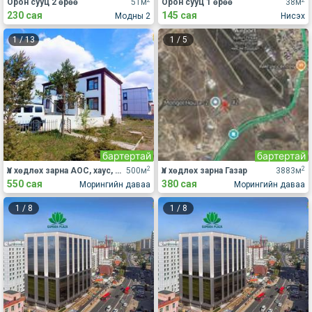
Орон сууц 2 өрөө
51м
Орон сууц 1 өрөө
38м
230 сая
145 сая
Модны 2
Нисэх
1
/
13
1
/
5
бартертай
бартертай
2
2
Үл хөдлөх зарна АОС, хаус, зуслан
500м
Үл хөдлөх зарна Газар
3883м
550 сая
380 сая
Морингийн даваа
Морингийн даваа
1
/
8
1
/
8