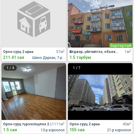
бартертай
2
2
Орон сууц 2 өрөө
57м
Үйлдвэр, үйлчилгээ, обьект Бие даасан объект
1м
211.41 сая
1.5 тэрбум
Шинэ Дархан, 7-р хороолол, Жүр Үр үйлдвэрийн хажууд
1
/
4
1
/
7
2
2
Орон сууц түрээслүүлнэ 2 өрөө
11111м
Орон сууц 2 өрөө
43м
1.5 сая
155 сая
13-р хороолол
21-р хороолол