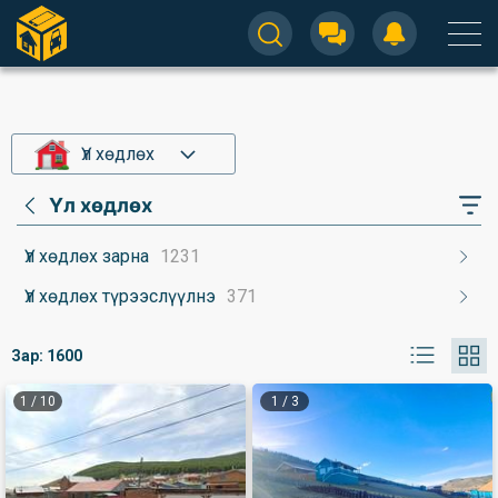
Үл хөдлөх
Үл хөдлөх
Үл хөдлөх зарна
1231
Үл хөдлөх түрээслүүлнэ
371
Зар:
1600
1
/
10
1
/
3