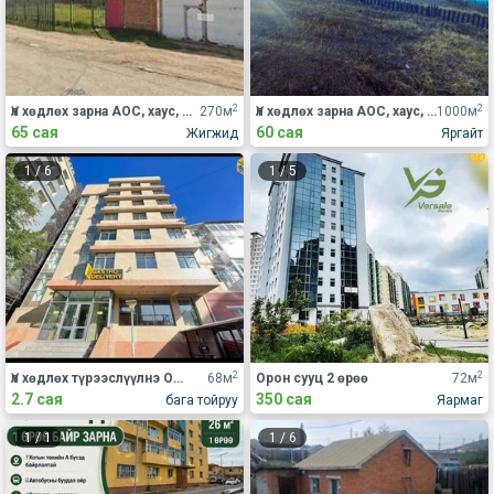
2
2
Үл хөдлөх зарна АОС, хаус, зуслан
270м
Үл хөдлөх зарна АОС, хаус, зуслан
1000м
65 сая
60 сая
Жигжид
Яргайт
1
/
6
1
/
5
2
2
Үл хөдлөх түрээслүүлнэ Оффис
68м
Орон сууц 2 өрөө
72м
2.7 сая
350 сая
бага тойруу
Яармаг
1
/
1
1
/
6