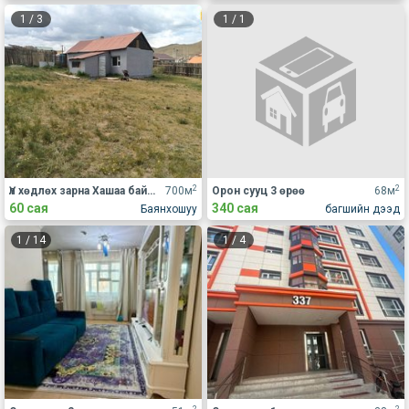
1
/
3
1
/
1
2
2
Үл хөдлөх зарна Хашаа байшин
700м
Орон сууц 3 өрөө
68м
60 сая
340 сая
Баянхошуу
багшийн дээд
1
/
14
1
/
4
2
2