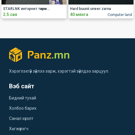
STARLNK интэрнет төхөөрөмж загрна
Hard buunii uneer zarna
2.5 сая
40 мянга
Computer land
Хэрэглэхгүй зүйлээ зарж, хэрэгтэй зүйлдээ зарцуул.
Вэб сайт
Бидний тухай
Холбоо барих
Санал хүсэлт
Хөгжүүлэгч