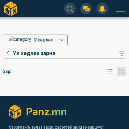
Үл хөдлөх
Үл хөдлөх зарна
Зар:
Хэрэглэхгүй зүйлээ зарж, хэрэгтэй зүйлдээ зарцуул.