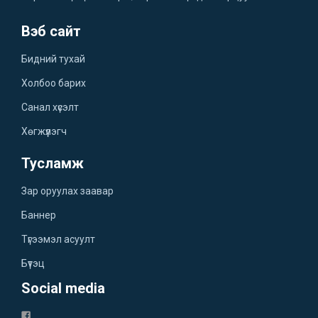
Вэб сайт
Бидний тухай
Холбоо барих
Санал хүсэлт
Хөгжүүлэгч
Тусламж
Зар оруулах заавар
Баннер
Түгээмэл асуулт
Бүтэц
Social media