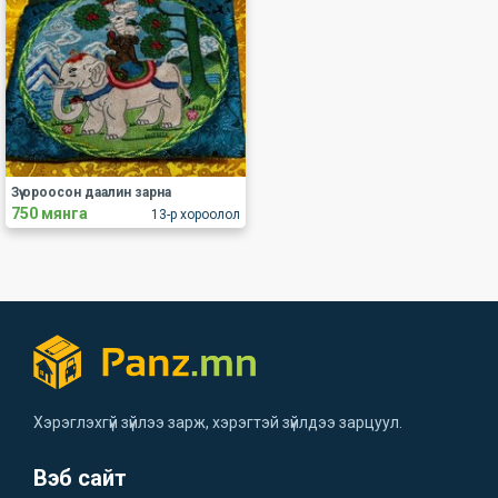
Зүү ороосон даалин зарна
750 мянга
13-р хороолол
Хэрэглэхгүй зүйлээ зарж, хэрэгтэй зүйлдээ зарцуул.
Вэб сайт