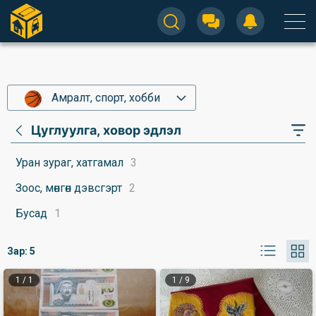
Амралт, спорт, хобби
Цуглуулга, ховор эдлэл
Уран зураг, хатгамал
3
Зоос, мөнгөн дэвсгэрт
2
Бусад
1
Зар:
5
1
/
1
1
/
9