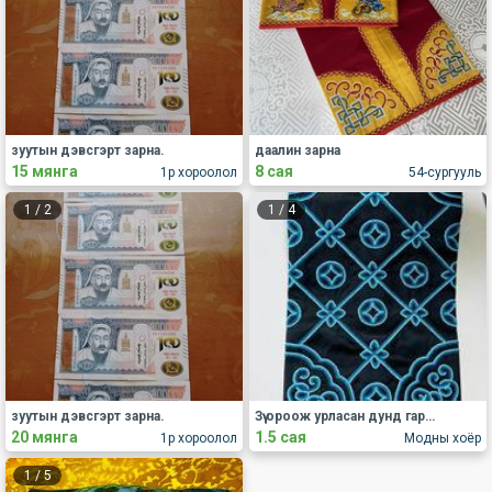
зуутын дэвсгэрт зарна.
даалин зарна
15 мянга
8 сая
1р хороолол
54-сургууль
1
/
2
1
/
4
зуутын дэвсгэрт зарна.
Зүү ороож урласан дунд гарын даалин
20 мянга
1.5 сая
1р хороолол
Модны хоёр
1
/
5