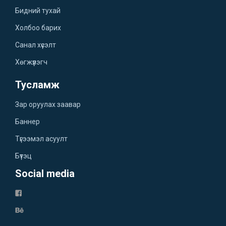
Бидний тухай
Холбоо барих
Санал хүсэлт
Хөгжүүлэгч
Тусламж
Зар оруулах заавар
Баннер
Түгээмэл асуулт
Бүтэц
Social media