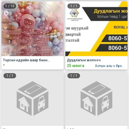
1
/
10
1
/
1
Төрсөн өдрийн шаар бөөндөнө
Дуудлагын жолооч
*
25 мянга
Хотын аль ч бүсэд хүрч үйлчилнэ
1
/
1
1
/
1