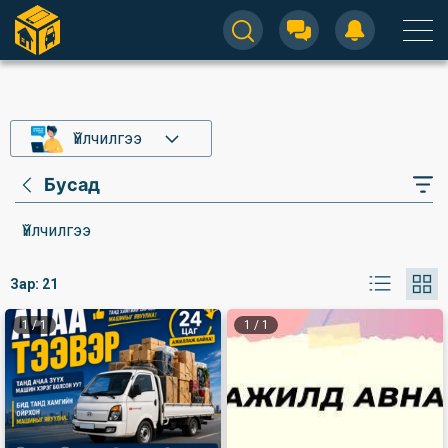
Үйлчилгээ
Бусад
Үйлчилгээ
Зар:
21
1
/
1
1
/
1