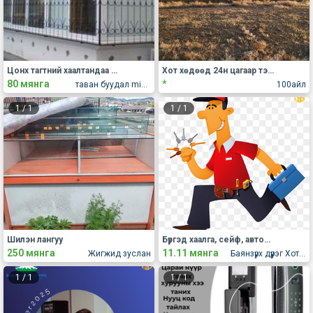
Цонх тагтний хаалтандаа байнга захиалга авна
Хот хөдөөд 24н цагаар тээвэр хийнэ
80 мянга
*
таван буудал minii delguuriin hajuud ууган төмөрт ххк
100айл
1
/
1
1
/
1
Шилэн лангуу
Бүргэд хаалга, сейф, автомашин эвдрэлгүй онгойлгож түлхүүр тааруулна
250 мянга
11.11 мянга
Жигжид зуслан
Баянзүрх дүүрэг Хот дотор
1
/
1
1
/
1