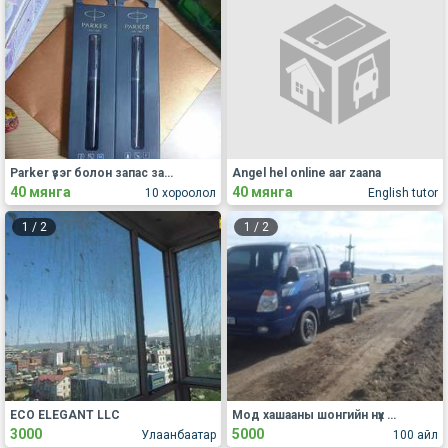
Parker үзэг болон запас зарна.
Angel hel online aar zaana
40 мянга
40 мянга
10 хороолол
English tutor
1
/
2
1
/
2
ECO ELEGANT LLC
Мод хашааны шонгийн нүх ухаж өгнө 80118034
3000
5000
Улаанбаатар
100 айл