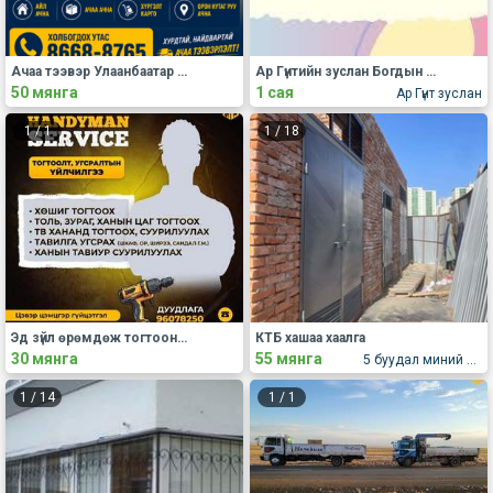
Ачаа тээвэр Улаанбаатар 86688765
Ар Гүнтийн зуслан Богдын аманд гэртэй буух сахиул авна.
50 мянга
1 сая
Ар Гүнт зуслан
1
/
1
1
/
18
Эд зүйл өрөмдөж тогтооно Хөшиг, гэрэл тогтоох үйлчилгээ
КТБ хашаа хаалга
30 мянга
55 мянга
5 буудал миний дэлгүүрийн хажууд Ууган төмөрт ххк
1
/
14
1
/
1