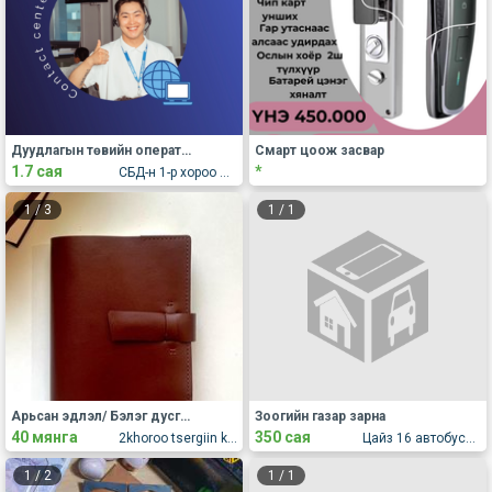
Дуудлагын төвийн оператор /ОЮУТАН БАЙЖ БОЛНО/
Смарт цоож засвар
1.7 сая
*
СБД-н 1-р хороо Замын цагдаагийн газрын зүүн талд Санроуд оффис 1 давхарт 101 тоот (Union building-н урд зам дагуу байгаа)
1
/
3
1
/
1
Арьсан эдлэл/ Бэлэг дусгал
Зоогийн газар зарна
40 мянга
350 сая
2khoroo tsergiin khotkhon 234toot
Цайз 16 автобусны буудал дээр
1
/
2
1
/
1