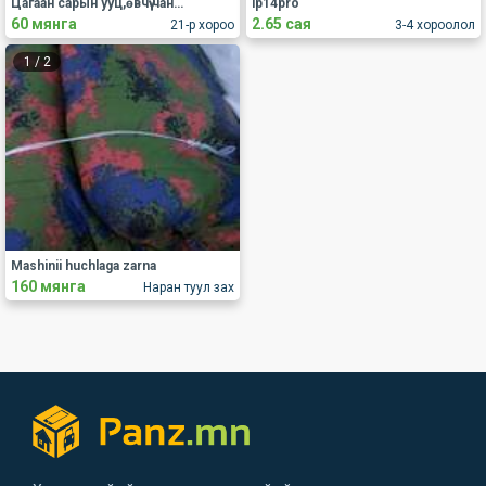
Цагаан сарын ууц,өвчүү чанана,утна.95155180
ip14pro
60 мянга
2.65 сая
21-р хороо
3-4 хороолол
1
/
2
Mashinii huchlaga zarna
160 мянга
Наран туул зах