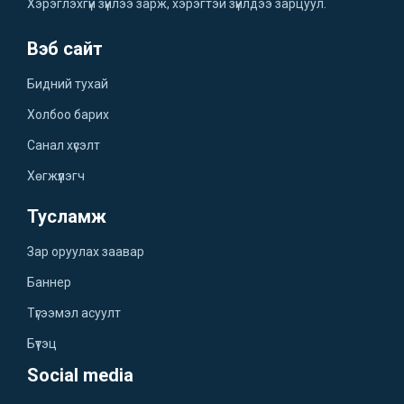
Хэрэглэхгүй зүйлээ зарж, хэрэгтэй зүйлдээ зарцуул.
Вэб сайт
Бидний тухай
Холбоо барих
Санал хүсэлт
Хөгжүүлэгч
Тусламж
Зар оруулах заавар
Баннер
Түгээмэл асуулт
Бүтэц
Social media