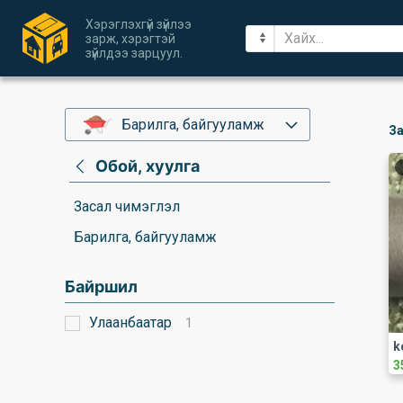
Хэрэглэхгүй зүйлээ
зарж, хэрэгтэй
зүйлдээ зарцуул.
Барилга, байгууламж
За
Обой, хуулга
Засал чимэглэл
Барилга, байгууламж
Байршил
Улаанбаатар
1
k
3