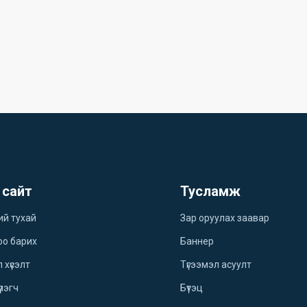
 сайт
Тусламж
ий тухай
Зар оруулах заавар
оо барих
Баннер
 хүсэлт
Түгээмэл асуулт
үлэгч
Бүтэц