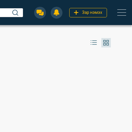
Зар нэмэх