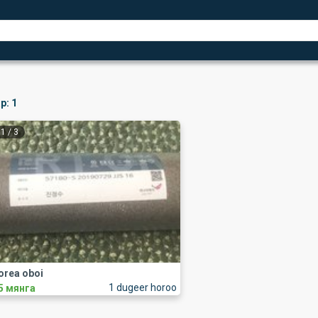
р:
1
1
/
3
orea oboi
1 dugeer horoo
5 мянга