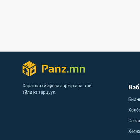
Хэрэглэхгүй зүйлээ зарж, хэрэгтэй
Вэб
зүйлдээ зарцуул.
Бидн
Холб
Санал
Хөгжү