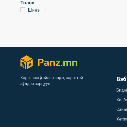
Төлөв
Шинэ
1
Хэрэглэхгүй зүйлээ зарж, хэрэгтэй
Вэб
зүйлдээ зарцуул.
Бидн
Холб
Санал
Хөгжү