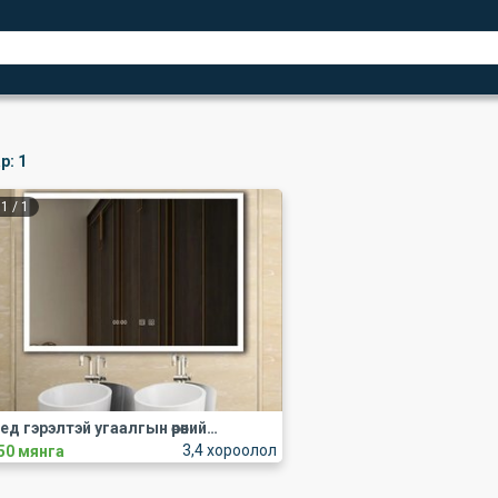
р:
1
1
/
1
Лед гэрэлтэй угаалгын өрөөний толь чимэглэлийн ванны ханын
3,4 хороолол
50 мянга