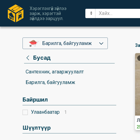
Хэрэглэхгүй зүйлээ
зарж, хэрэгтэй
зүйлдээ зарцуул.
Барилга, байгууламж
За
Бусад
Сантехник, агааржуулалт
Барилга, байгууламж
Байршил
Улаанбаатар
1
Шүүлтүүр
2