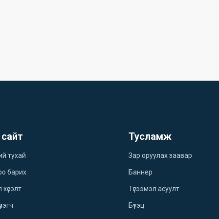
 сайт
Тусламж
ий тухай
Зар оруулах заавар
оо барих
Баннер
 хүсэлт
Түгээмэл асуулт
үлэгч
Бүтэц