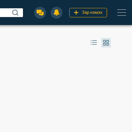
Зар нэмэх