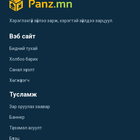
Хэрэглэхгүй зүйлээ зарж, хэрэгтэй зүйлдээ зарцуул.
Вэб сайт
Бидний тухай
Холбоо барих
Санал хүсэлт
Хөгжүүлэгч
Тусламж
Зар оруулах заавар
Баннер
Түгээмэл асуулт
Бүтэц