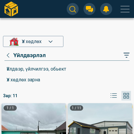
Үл хөдлөх
Үйлдвэрлэл
Үйлдвэр, үйлчилгээ, обьект
Үл хөдлөх зарна
Зар:
11
1
/
1
1
/
11