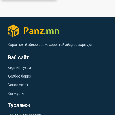
Хэрэглэхгүй зүйлээ зарж, хэрэгтэй зүйлдээ зарцуул.
Вэб сайт
Бидний тухай
Холбоо барих
Санал хүсэлт
Хөгжүүлэгч
Тусламж