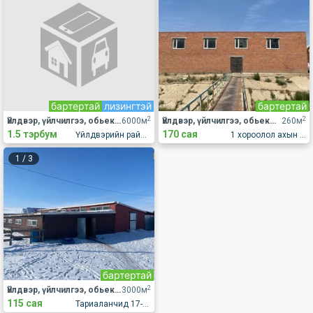
бартертай
лизингтэй
бартертай
2
2
Үйлдвэр, үйлчилгээ, обьект Үйлдвэрлэл
6000м
Үйлдвэр, үйлчилгээ, обьект Үйлдвэрлэл
260м
1.5 тэрбум
170 сая
Үйлдвэрийн районд
1 хороолол ахын замд
1
/
3
бартертай
2
Үйлдвэр, үйлчилгээ, обьект Үйлдвэрлэл
3000м
115 сая
Тариаланчид 17-01