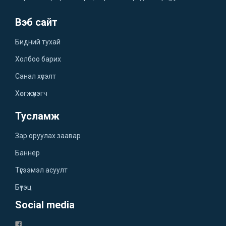
Вэб сайт
Бидний тухай
Холбоо барих
Санал хүсэлт
Хөгжүүлэгч
Тусламж
Зар оруулах заавар
Баннер
Түгээмэл асуулт
Бүтэц
Social media