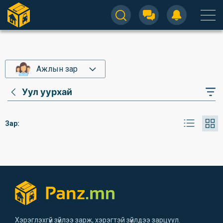
Ажлын зар
Уул уурхай
Зар:
Хэрэглэхгүй зүйлээ зарж, хэрэгтэй зүйлдээ зарцуул.