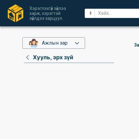
Хэрэглэхгүй зүйлээ
зарж, хэрэгтэй
зүйлдээ зарцуул.
Ажлын зар
За
Хууль, эрх зүй