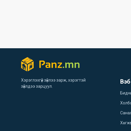
Хэрэглэхгүй зүйлээ зарж, хэрэгтэй
Вэб
зүйлдээ зарцуул.
Бидн
Холб
Санал
Хөгжү