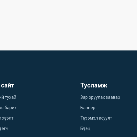
 сайт
Тусламж
ий тухай
Зар оруулах заавар
оо барих
Баннер
 хүсэлт
Түгээмэл асуулт
үлэгч
Бүтэц