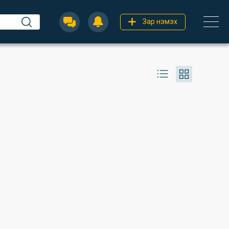
Зар нэмэх