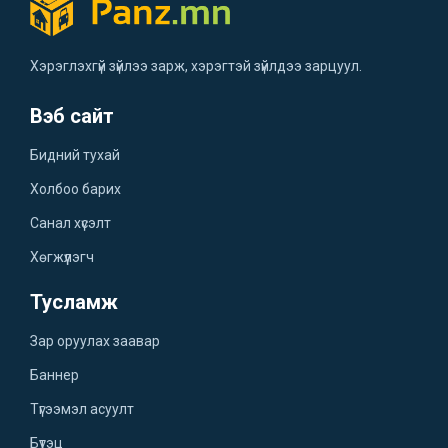
Хэрэглэхгүй зүйлээ зарж, хэрэгтэй зүйлдээ зарцуул.
Вэб сайт
Бидний тухай
Холбоо барих
Санал хүсэлт
Хөгжүүлэгч
Тусламж
Зар оруулах заавар
Баннер
Түгээмэл асуулт
Бүтэц