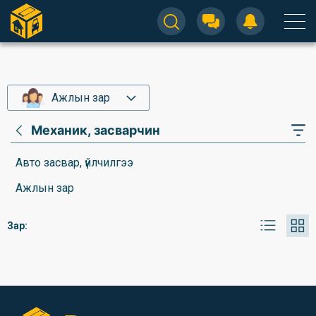
Ажлын зар
Механик, засварчин
Авто засвар, үйлчилгээ
Ажлын зар
Зар: