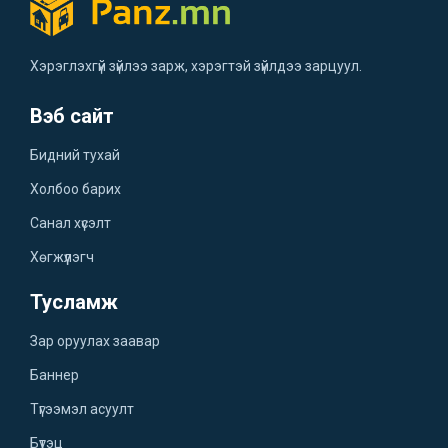
Хэрэглэхгүй зүйлээ зарж, хэрэгтэй зүйлдээ зарцуул.
Вэб сайт
Бидний тухай
Холбоо барих
Санал хүсэлт
Хөгжүүлэгч
Тусламж
Зар оруулах заавар
Баннер
Түгээмэл асуулт
Бүтэц