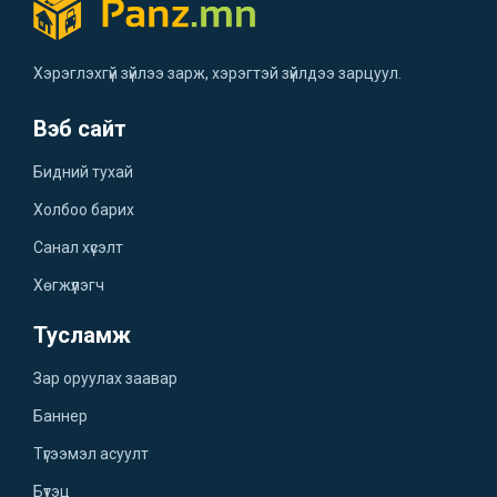
Хэрэглэхгүй зүйлээ зарж, хэрэгтэй зүйлдээ зарцуул.
Вэб сайт
Бидний тухай
Холбоо барих
Санал хүсэлт
Хөгжүүлэгч
Тусламж
Зар оруулах заавар
Баннер
Түгээмэл асуулт
Бүтэц