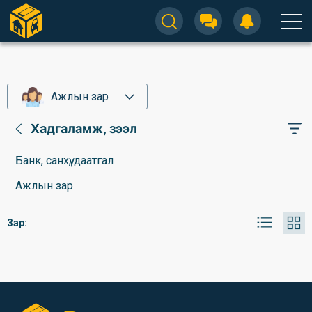
Ажлын зар
Хадгаламж, зээл
Банк, санхүү, даатгал
Ажлын зар
Зар: