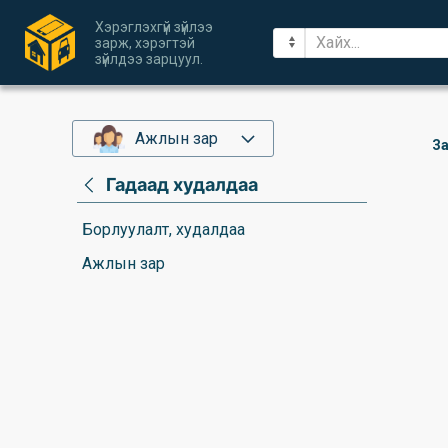
Хэрэглэхгүй зүйлээ
зарж, хэрэгтэй
зүйлдээ зарцуул.
Ажлын зар
За
Гадаад худалдаа
Борлуулалт, худалдаа
Ажлын зар