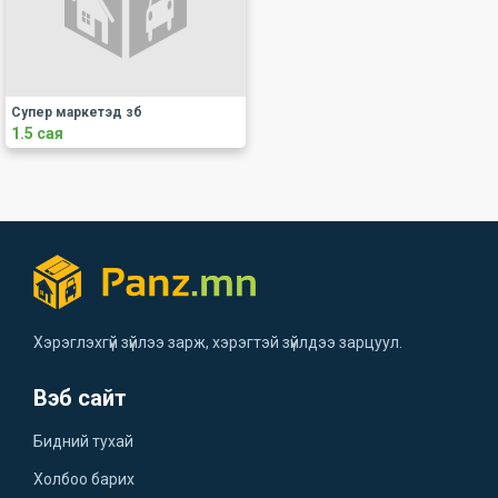
Супер маркетэд зб
1.5 сая
Хэрэглэхгүй зүйлээ зарж, хэрэгтэй зүйлдээ зарцуул.
Вэб сайт
Бидний тухай
Холбоо барих