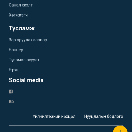
Санал хүсэлт
Хөгжүүлэгч
Тусламж
Зар оруулах заавар
Баннер
Түгээмэл асуулт
Бүтэц
Social media
Үйлчилгээний нөхцөл
Нууцлалын бодлого