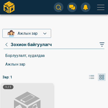
Ажлын зар
Зохион байгуулагч
Борлуулалт, худалдаа
Ажлын зар
Зар:
1
1
/
1