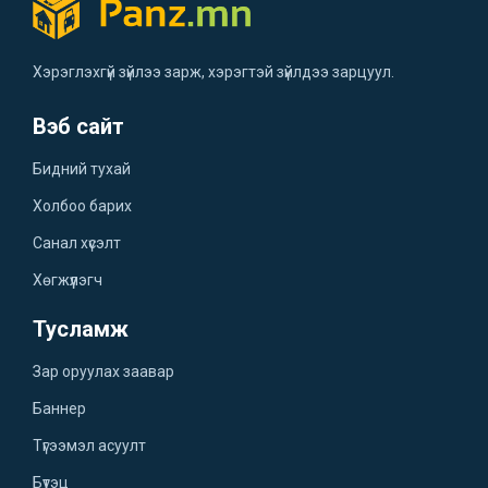
Хэрэглэхгүй зүйлээ зарж, хэрэгтэй зүйлдээ зарцуул.
Вэб сайт
Бидний тухай
Холбоо барих
Санал хүсэлт
Хөгжүүлэгч
Тусламж
Зар оруулах заавар
Баннер
Түгээмэл асуулт
Бүтэц