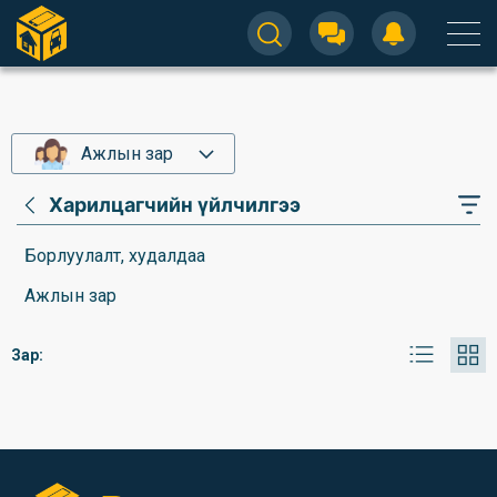
Ажлын зар
Харилцагчийн үйлчилгээ
Борлуулалт, худалдаа
Ажлын зар
Зар: