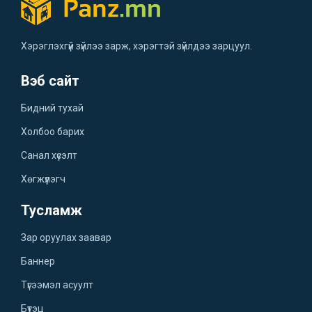
Хэрэглэхгүй зүйлээ зарж, хэрэгтэй зүйлдээ зарцуул.
Вэб сайт
Бидний тухай
Холбоо барих
Санал хүсэлт
Хөгжүүлэгч
Тусламж
Зар оруулах заавар
Баннер
Түгээмэл асуулт
Бүтэц