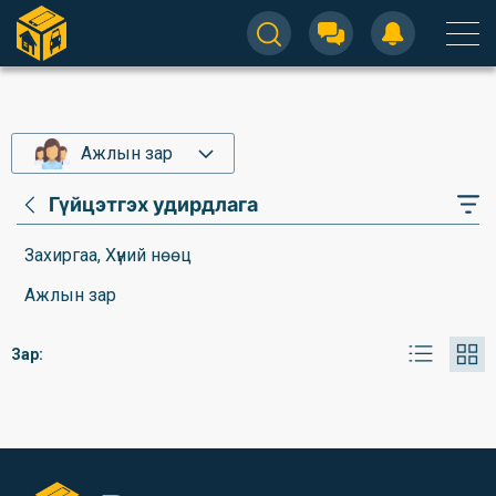
Ажлын зар
Гүйцэтгэх удирдлага
Захиргаа, Хүний нөөц
Ажлын зар
Зар: