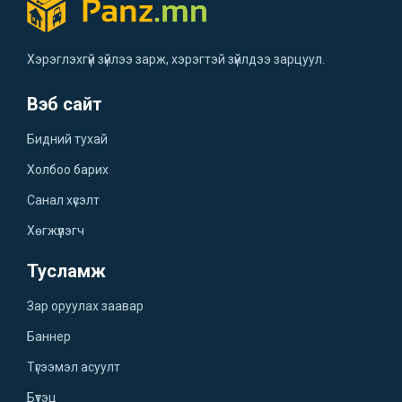
Хэрэглэхгүй зүйлээ зарж, хэрэгтэй зүйлдээ зарцуул.
Вэб сайт
Бидний тухай
Холбоо барих
Санал хүсэлт
Хөгжүүлэгч
Тусламж
Зар оруулах заавар
Баннер
Түгээмэл асуулт
Бүтэц