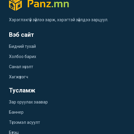
Хэрэглэхгүй зүйлээ зарж, хэрэгтэй зүйлдээ зарцуул.
Вэб сайт
Бидний тухай
Холбоо барих
Санал хүсэлт
Хөгжүүлэгч
Тусламж
Зар оруулах заавар
Баннер
Түгээмэл асуулт
Бүтэц