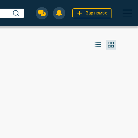
Зар нэмэх