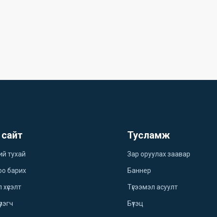
 сайт
Тусламж
ий тухай
Зар оруулах заавар
оо барих
Баннер
 хүсэлт
Түгээмэл асуулт
үлэгч
Бүтэц