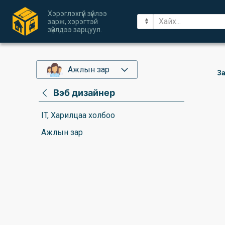
Хэрэглэхгүй зүйлээ
зарж, хэрэгтэй
зүйлдээ зарцуул.
Ажлын зар
За
Вэб дизайнер
IT, Харилцаа холбоо
Ажлын зар