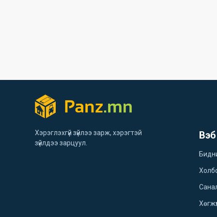
Хэрэглэхгүй зүйлээ зарж, хэрэгтэй
Вэб
зүйлдээ зарцуул.
Бидн
Холб
Санал
Хөгжү